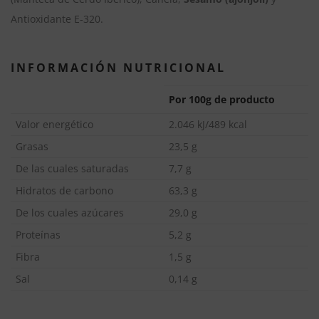
a
Antioxidante E-320.
t
i
INFORMACIÓN NUTRICIONAL
v
e
Por 100g de producto
:
Valor energético
2.046 kJ/489 kcal
Grasas
23,5 g
De las cuales saturadas
7,7 g
Hidratos de carbono
63,3 g
De los cuales azúcares
29,0 g
Proteínas
5,2 g
Fibra
1,5 g
Sal
0,14 g