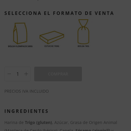
SELECCIONA EL FORMATO DE VENTA
COMPRAR
A
PRECIOS IVA INCLUIDO
l
t
e
INGREDIENTES
r
Harina de
Trigo (gluten)
, Azúcar, Grasa de Origen Animal
n
(Manteca de Cerdo Ibérico), Canela,
Sésamo (ajonjolí)
y