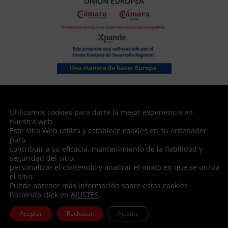
XPANDE DIGITAL | Plan de expansión internacional para PYMES
Fortadul, s.L. ha sido beneficiaria del Fondo Europeo de Desarrollo Regional
Utilizamos cookies para darte la mejor experiencia en
cuyo objetivo es mejorar la competitividad de las Pymes y gracias al cual ha
nuestra web.
puesto en marcha un Plan de Marketing Digital Internacional con el objetivo
Este sitio Web utiliza y establece cookies en su ordenador
de mejorar su posicionamiento online en mercados exteriores durante el
para
año 2020. Para ello ha contado con el apoyo del Programa XPANDE DIGITAL
contribuir a su eficacia, mantenimiento de la fiabilidad y
de la Cámara de Comercio de Sevilla.
seguridad del sitio,
personalizar el contenido y analizar el modo en que se utiliza
el sitio.
Puede obtener más información sobre estas cookies
haciendo click en
AJUSTES
.
© FORTADUL, S.L. Todos los derechos reservados | Designed
by
Oficina de Arte
Aceptar
Rechazar
Ajustes