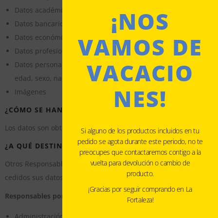
Datos académicos (Empleados)
¡NOS
Datos bancarios (Domiciliaciones)
VAMOS DE
Datos económicos (Nómina, facturas)
Datos profesionales
VACACIO
Datos personales ((Estado civil, fecha y lugar de nacimiento,
edad, sexo, nacionalidad)
NES!
Imágenes
¿CÓMO SE HAN OBTENIDO ESOS DATOS?
Los datos son obtenidos por los propios interesados.
Si alguno de los productos incluidos en tu
pedido se agota durante este periodo, no te
¿A QUÉ DESTINATARIOS DE CEDERÁN SUS DATOS?
preocupes que contactaremos contigo a la
vuelta para devolución o cambio de
Otros Responsable del tratamiento, a los que pueden ser
producto.
cedidos sus datos:
¡Gracias por seguir comprando en La
Responsables por obligación lega
l:
Fortaleza!
Administración Tributaria AEAT