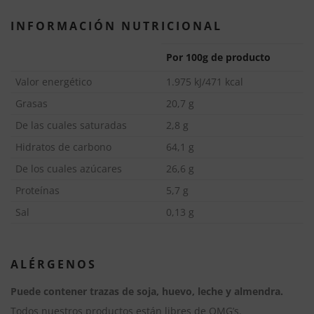
t
INFORMACIÓN NUTRICIONAL
i
v
Por 100g de producto
e
Valor energético
1.975 kJ/471 kcal
:
Grasas
20,7 g
De las cuales saturadas
2,8 g
Hidratos de carbono
64,1 g
De los cuales azúcares
26,6 g
Proteínas
5,7 g
Sal
0,13 g
ALÉRGENOS
Puede contener trazas de soja, huevo, leche y almendra.
Todos nuestros productos están libres de OMG’s.