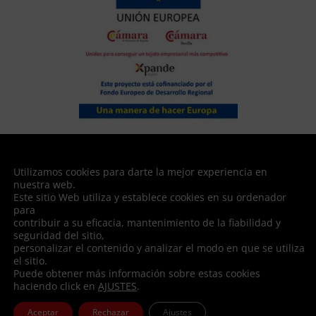
XPANDE DIGITAL | Plan de expansión internacional para PYMES
Fortadul, s.L. ha sido beneficiaria del Fondo Europeo de Desarrollo Regional
Utilizamos cookies para darte la mejor experiencia en
cuyo objetivo es mejorar la competitividad de las Pymes y gracias al cual ha
nuestra web.
puesto en marcha un Plan de Marketing Digital Internacional con el objetivo
Este sitio Web utiliza y establece cookies en su ordenador
de mejorar su posicionamiento online en mercados exteriores durante el
para
año 2020. Para ello ha contado con el apoyo del Programa XPANDE DIGITAL
contribuir a su eficacia, mantenimiento de la fiabilidad y
de la Cámara de Comercio de Sevilla.
seguridad del sitio,
personalizar el contenido y analizar el modo en que se utiliza
el sitio.
Puede obtener más información sobre estas cookies
haciendo click en
AJUSTES
.
© FORTADUL, S.L. Todos los derechos reservados | Designed
by
Oficina de Arte
Aceptar
Rechazar
Ajustes