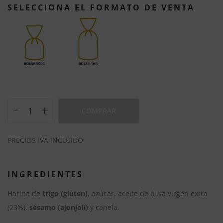
SELECCIONA EL FORMATO DE VENTA
COMPRAR
A
PRECIOS IVA INCLUIDO
l
t
e
INGREDIENTES
r
Harina de
trigo (gluten)
, azúcar, aceite de oliva virgen extra
n
(23%),
sésamo (ajonjolí)
y canela.
a