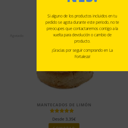
COMPRAR
Si alguno de los productos incluidos en tu
pedido se agota durante este periodo, no te
preocupes que contactaremos contigo a la
vuelta para devolución o cambio de
Agotado
producto.
¡Gracias por seguir comprando en La
Fortaleza!
MANTECADOS DE LIMÓN
Desde
3,35
€