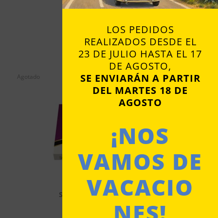
Desde
3,25
€
COMPRAR
LOS PEDIDOS
REALIZADOS DESDE EL
23 DE JULIO HASTA EL 17
DE AGOSTO,
SE ENVIARÁN A PARTIR
Agotado
DEL MARTES 18 DE
AGOSTO
¡NOS
VAMOS DE
VACACIO
SURTIDO DE MANTECADOS
NES!
2,70
€