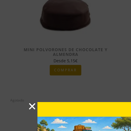
MINI POLVORONES DE CHOCOLATE Y
ALMENDRA
Desde
5,15
€
COMPRAR
Agotado