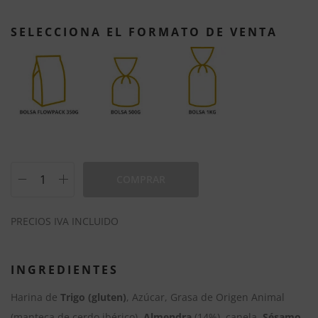
SELECCIONA EL FORMATO DE VENTA
COMPRAR
A
PRECIOS IVA INCLUIDO
l
t
e
INGREDIENTES
r
Harina de
Trigo (gluten)
, Azúcar, Grasa de Origen Animal
n
(manteca de cerdo ibérico),
Almendra
(14%), canela,
Sésamo