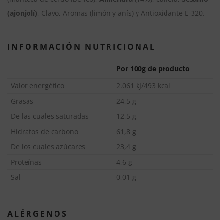
a
(ajonjolí)
, Clavo, Aromas (limón y anís) y Antioxidante E-320.
t
i
INFORMACIÓN NUTRICIONAL
v
e
Por 100g de producto
:
Valor energético
2.061 kJ/493 kcal
Grasas
24,5 g
De las cuales saturadas
12,5 g
Hidratos de carbono
61,8 g
De los cuales azúcares
23,4 g
Proteínas
4,6 g
Sal
0,01 g
ALÉRGENOS