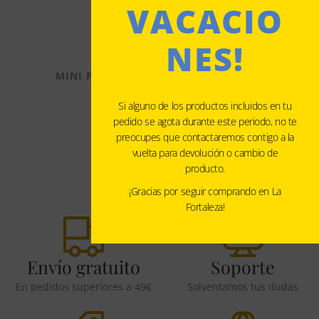
VACACIO
NES!
MINI POLVORONES DE ALMENDRA 8%
Desde
4,85
€
Si alguno de los productos incluidos en tu
COMPRAR
pedido se agota durante este periodo, no te
preocupes que contactaremos contigo a la
vuelta para devolución o cambio de
producto.
¡Gracias por seguir comprando en La
Fortaleza!
Envío gratuito
Soporte
En pedidos superiores a 49€
Solventamos tus dudas