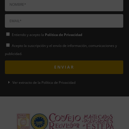
Entiendo y acepto la
Política de Privacidad
Acepto la suscripción y el envío de información, comunicaciones y
publicidad.
ENVIAR
A
Ver extracto de la Política de Privacidad
l
t
e
r
n
a