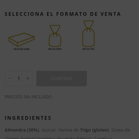
SELECCIONA EL FORMATO DE VENTA
COMPRAR
A
PRECIOS IVA INCLUIDO
l
t
e
INGREDIENTES
r
Almendra (30%)
, Azúcar, Harina de
Trigo (gluten)
, Grasa de
n
Origen Animal (manteca de cerdo ibérico), Canela y